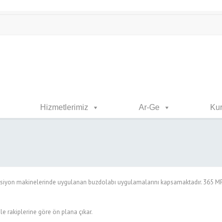
Hizmetlerimiz
Ar-Ge
Ku
siyon makinelerinde uygulanan buzdolabı uygulamalarını kapsamaktadır. 365 MFC
e rakiplerine göre ön plana çıkar.