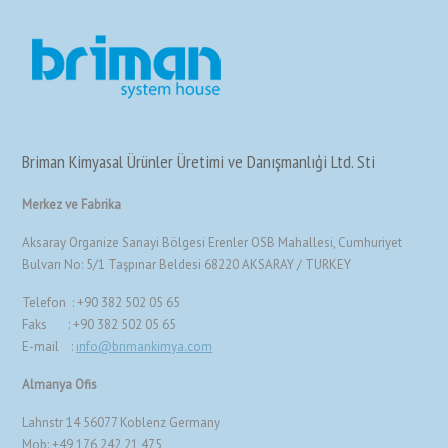
Briman Kimyasal Ürünler Üretimi ve Danışmanlıģi Ltd. Sti
Merkez ve Fabrika
Aksaray Organize Sanayi Bölgesi Erenler OSB Mahallesi, Cumhuriyet
Bulvarı No: 5/1 Taşpınar Beldesi 68220 AKSARAY / TURKEY
Telefon : +90 382 502 05 65
Faks : +90 382 502 05 65
E-mail :
info@brimankimya.com
Almanya Ofis
Lahnstr 14 56077 Koblenz Germany
Mob: +49 176 242 21 475