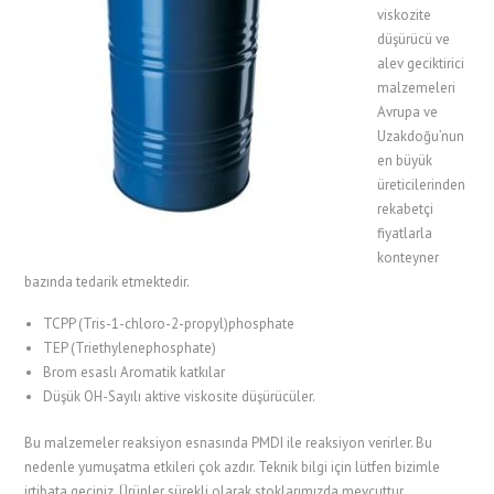
viskozite
düşürücü ve
alev geciktirici
malzemeleri
Avrupa ve
Uzakdoğu’nun
en büyük
üreticilerinden
rekabetçi
fiyatlarla
konteyner
bazında tedarik etmektedir.
TCPP (Tris-1-chloro-2-propyl)phosphate
TEP (Triethylenephosphate)
Brom esaslı Aromatik katkılar
Düşük OH-Sayılı aktive viskosite düşürücüler.
Bu malzemeler reaksiyon esnasında PMDI ile reaksiyon verirler. Bu
nedenle yumuşatma etkileri çok azdır. Teknik bilgi için lütfen bizimle
irtibata geçiniz. Ürünler sürekli olarak stoklarımızda mevcuttur.