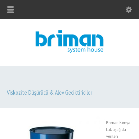
Viskozite Düşürücü & Alev Geciktiriciler
Briman Kimya
Ltd. aşağıda
verilen