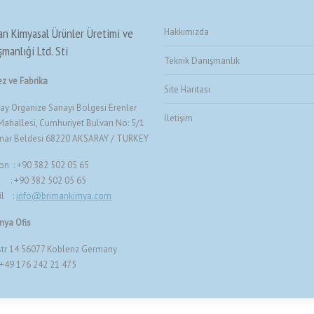
an Kimyasal Ürünler Üretimi ve
Hakkımızda
manlıģi Ltd. Sti
Teknik Danışmanlık
z ve Fabrika
Site Haritası
ay Organize Sanayi Bölgesi Erenler
İletişim
ahallesi, Cumhuriyet Bulvarı No: 5/1
ınar Beldesi 68220 AKSARAY / TURKEY
on : +90 382 502 05 65
 : +90 382 502 05 65
il :
info@brimankimya.com
nya Ofis
tr 14 56077 Koblenz Germany
+49 176 242 21 475