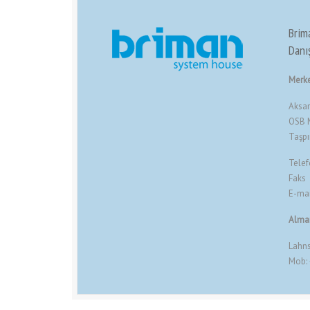
Brim
Danış
Merke
Aksar
OSB M
Taşp
Telef
Faks
E-ma
Alma
Lahns
Mob: 