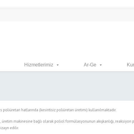
Hizmetlerimiz
Ar-Ge
Ku
oliüretan hatlarında (kesintisiz poliüretan üretimi) kullanılmaktadır.
, üretim makinesine bağlı olarak poliol formülasyonunun akışkanlığı, reaksiyon p
zayn edilir.