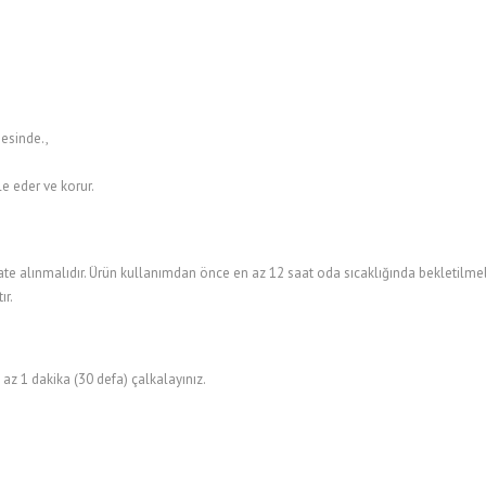
mesinde.,
le eder ve korur.
kate alınmalıdır. Ürün kullanımdan önce en az 12 saat oda sıcaklığında bekletilm
ır.
z 1 dakika (30 defa) çalkalayınız.