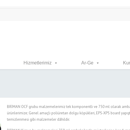
Hizmetlerimiz
Ar-Ge
Ku
BRİMAN OCF grubu malzemelerimiz tek komponentli ve 750 ml olarak ambala
ürünlerimize; Genel amaçlı poliüretan dolgu köpükleri, EPS-XPS board yapıştır
temizlenmesi gibi malzemeler dâhildir.