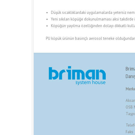
Düşük sıcaklıklardaki uygulamalarda yetersiz nem
Yeni sıkılan köpüğe dokunulmaması aksi takdirde 
Köpüğün yayılma özelliğinden dolayı dikkatli kulla
PU köpük ürünün basınçlı aerosol teneke olduğundan d
Brim
Danış
Merke
Aksar
OSB M
Taşp
Telef
Faks