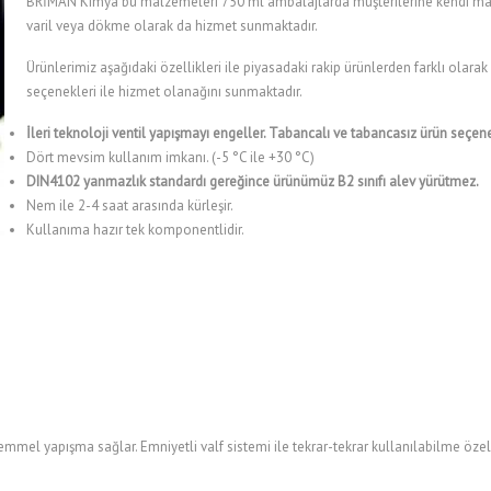
BRİMAN Kimya bu malzemeleri 750 ml ambalajlarda müşterilerine kendi marka
varil veya dökme olarak da hizmet sunmaktadır.
Ürünlerimiz aşağıdaki özellikleri ile piyasadaki rakip ürünlerden farklı olarak
seçenekleri ile hizmet olanağını sunmaktadır.
İleri teknoloji ventil yapışmayı engeller. Tabancalı ve tabancasız ürün seçenek
Dört mevsim kullanım imkanı. (-5 °C ile +30 °C)
DIN4102 yanmazlık standardı gereğince ürünümüz B2 sınıfı alev yürütmez.
Nem ile 2-4 saat arasında kürleşir.
Kullanıma hazır tek komponentlidir.
el yapışma sağlar. Emniyetli valf sistemi ile tekrar-tekrar kullanılabilme özelliğ