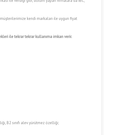
sı ile verdiği gibi, dolum yapan firmalara da IBC,
 müşterilerimize kendi markaları ile uygun fiyat
leri ile tekrar tekrar kullanıma imkan verir.
i, B2 sınıfı alev yürütmez özelliği;